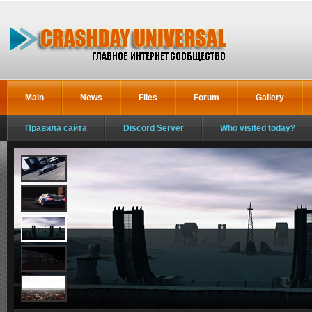
Main
News
Files
Forum
Gallery
Правила сайта
Discord Server
Who visited today?