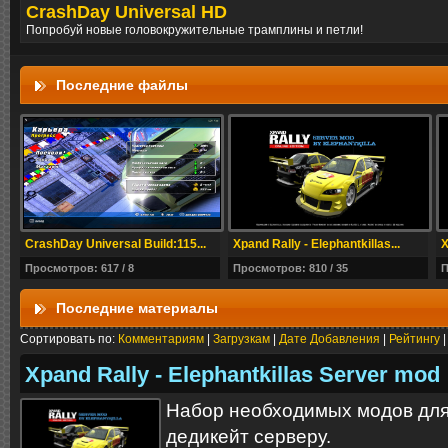
CrashDay Universal HD
Попробуй новые головокружительные трамплины и петли!
Последние файлы
CrashDay Universal Build:115...
Xpand Rally - Elephantkillas...
X
Просмотров: 617 / 8
Просмотров: 810 / 35
П
Последние материалы
Сортировать по:
Комментариям
|
Загрузкам
|
Дате Добавления
|
Рейтингу
Xpand Rally - Elephantkillas Server mod
Набор необходимых модов для
дедикейт серверу.